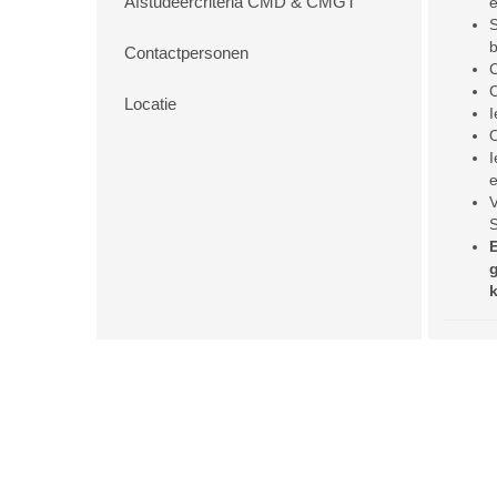
Afstudeercriteria CMD & CMGT
e
S
b
Contactpersonen
Locatie
I
O
I
e
V
S
E
g
k