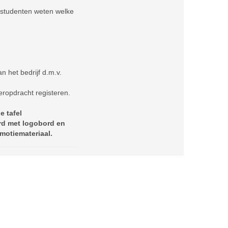
s studenten weten welke
an het bedrijf d.m.v.
eeropdracht registeren.
e tafel
rd met logobord en
motiemateriaal.