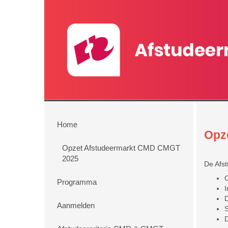
Home
Opz
Opzet Afstudeermarkt CMD CMGT
2025
De Afs
O
Programma
I
D
Aanmelden
S
D