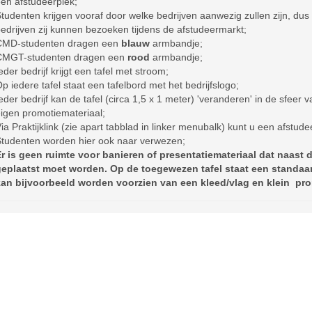
en afstudeerplek;
tudenten krijgen vooraf door welke bedrijven aanwezig zullen zijn, du
edrijven zij kunnen bezoeken tijdens de afstudeermarkt;
CMD-studenten dragen een
blauw
armbandje;
CMGT-studenten dragen een
rood
armbandje;
eder bedrijf krijgt een tafel met stroom;
p iedere tafel staat een tafelbord met het bedrijfslogo;
eder bedrijf kan de tafel (circa 1,5 x 1 meter) 'veranderen' in de sfeer v
igen promotiemateriaal;
ia Praktijklink (zie apart tabblad in linker menubalk) kunt u een afstud
tudenten worden hier ook naar verwezen;
r is geen ruimte voor banieren of presentatiemateriaal dat naast d
eplaatst moet worden. Op de toegewezen tafel staat een standaa
an bijvoorbeeld worden voorzien van een kleed/vlag en klein pro