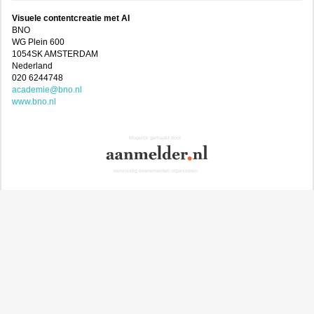
Visuele contentcreatie met AI
BNO
WG Plein 600
1054SK AMSTERDAM
Nederland
020 6244748
academie@bno.nl
www.bno.nl
Mogelijk gemaakt door
eenvoudig evenementen organiseren