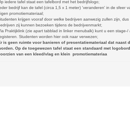
p iedere tafel staat een tafelbord met het bedrijfslogo;
eder bedrijf kan de tafel (circa 1,5 x 1 meter) 'veranderen' in de sfeer v
igen promotiemateriaal;
tudenten krijgen vooraf door welke bedrijven aanwezig zullen zijn, du
edrijven zij kunnen bezoeken tijdens de bedrijvenmarkt;
ia Praktijklink (zie apart tabblad in linker menubalk) kunt u een stage-
egisteren. Studenten worden hier ook naar verwezen;
r is geen ruimte voor banieren of presentatiemateriaal dat naast d
orden. Op de toegewezen tafel staat een standaard met logobord
oorzien van een kleed/vlag en klein promotiemateriaa