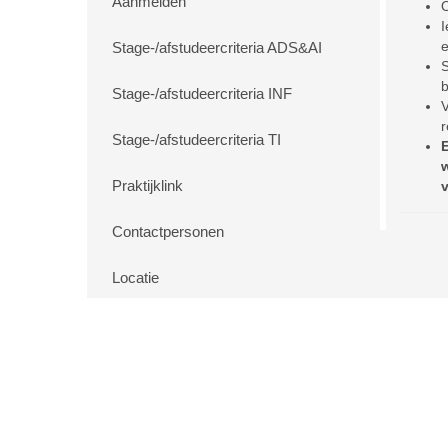
Aanmelden
O
I
e
Stage-/afstudeercriteria ADS&AI
S
b
Stage-/afstudeercriteria INF
V
r
Stage-/afstudeercriteria TI
E
w
Praktijklink
v
Contactpersonen
Locatie