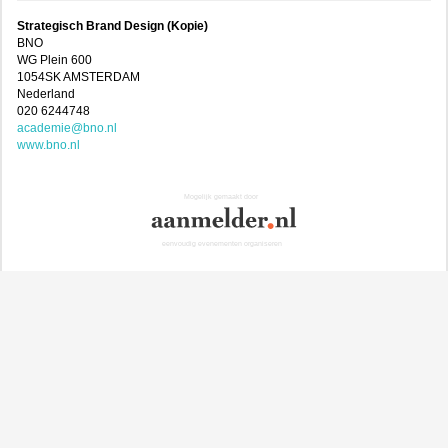
Strategisch Brand Design (Kopie)
BNO
WG Plein 600
1054SK AMSTERDAM
Nederland
020 6244748
academie@bno.nl
www.bno.nl
Mogelijk gemaakt door
eenvoudig evenementen organiseren