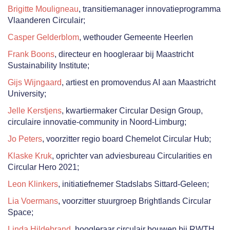
Brigitte Mouligneau
, transitiemanager innovatieprogramma
Vlaanderen Circulair;
Casper Gelderblom
, wethouder Gemeente Heerlen
Frank Boons
, directeur en hoogleraar bij Maastricht
Sustainability Institute;
Gijs Wijngaard
, artiest en promovendus AI aan Maastricht
University;
Jelle Kerstjens
, kwartiermaker Circular Design Group,
circulaire innovatie-community in Noord-Limburg;
Jo Peters
, voorzitter regio board Chemelot Circular Hub;
Klaske Kruk
, oprichter van adviesbureau Circularities en
Circular Hero 2021;
Leon Klinkers
, initiatiefnemer Stadslabs Sittard-Geleen;
Lia Voermans
, voorzitter stuurgroep Brightlands Circular
Space;
Linda Hildebrand
, hoogleraar circulair bouwen bij RWTH