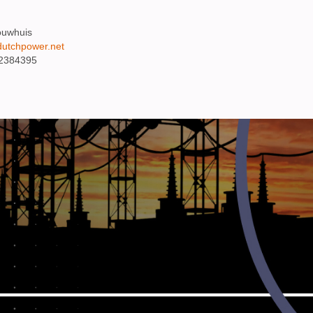
ouwhuis
dutchpower.net
2384395