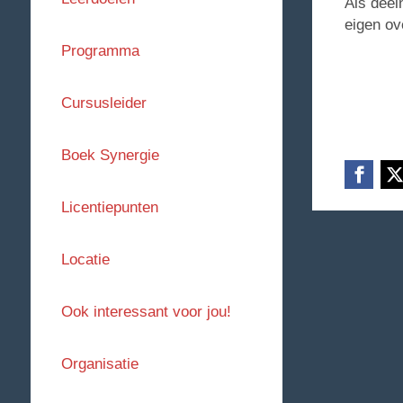
Als deel
eigen ov
Programma
Cursusleider
Boek Synergie
Licentiepunten
Locatie
Ook interessant voor jou!
Organisatie