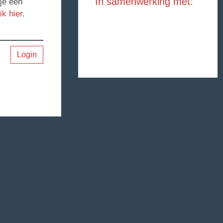
In samenwerking met:
je een
lik hier
.
Login