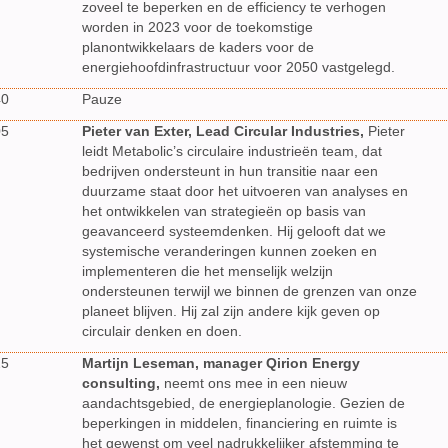
zoveel te beperken en de efficiency te verhogen
worden in 2023 voor de toekomstige
planontwikkelaars de kaders voor de
energiehoofdinfrastructuur voor 2050 vastgelegd.
40
Pauze
05
Pieter van Exter, Lead Circular Industries,
Pieter
leidt Metabolic’s circulaire industrieën team, dat
bedrijven ondersteunt in hun transitie naar een
duurzame staat door het uitvoeren van analyses en
het ontwikkelen van strategieën op basis van
geavanceerd systeemdenken. Hij gelooft dat we
systemische veranderingen kunnen zoeken en
implementeren die het menselijk welzijn
ondersteunen terwijl we binnen de grenzen van onze
planeet blijven. Hij zal zijn andere kijk geven op
circulair denken en doen.
25
Martijn Leseman, manager Qirion Energy
consulting,
neemt ons mee in een nieuw
aandachtsgebied, de energieplanologie. Gezien de
beperkingen in middelen, financiering en ruimte is
het gewenst om veel nadrukkelijker afstemming te