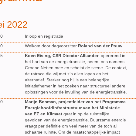
i 2022
00
Inloop en registratie
10
Welkom door dagvoorzitter
Roland van der Pouw
45
Koen Eising, CSR Director Alliander
, opererend in
het hart van de energietransitie, neemt ons namens
Groene Netten mee en schetst de scene. De context,
de ratrace die wij met z’n allen lopen en het
alternatief. Sterker nog hij is een belangrijke
initiatiefnemer in het zoeken naar structureel andere
oplossingen voor de invulling van de energietransitie.
10
Marijn Bosman, projectleider van het Programma
Energiehoofdinfrastructuur van het Ministerie
van EZ en Klimaat
gaat in op de ruimtelijke
gevolgen van de energietransitie. Duurzame energie
vraagt per definitie om veel meer van de toch al
schaarse ruimte. Om de maatschappelijke impact