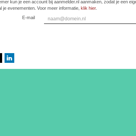
emer kun je een account bij aanmelder.nl aanmaken, zodat je een eig
al je evenementen. Voor meer informatie,
klik hier
.
E-mail