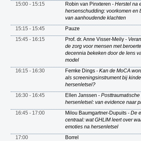
15:00 - 15:15
Robin van Pinxteren -
Herstel na 
hersenschudding: voorkomen en 
van aanhoudende klachten
15:15 - 15:45
Pauze
15:45 - 16:15
Prof. dr. Anne Visser-Meily -
Veran
de zorg voor mensen met beroerte:
decennia bekeken door de lens va
model
16:15 - 16:30
Femke Dings -
Kan de MoCA word
als screeningsinstrument bij kind
hersenletsel?
16:30 - 16:45
Ellen Janssen -
Posttraumatische 
hersenletsel: van evidence naar pr
16:45 - 17:00
Milou Baumgartner-Dupuits -
De e
centraal: wat GHLIM leert over w
emoties na hersenletsel
17:00
Borrel