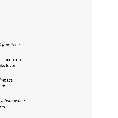
0 jaar EHL:
Geef mensen
jks leven
impact.
n de
sychologische
 in