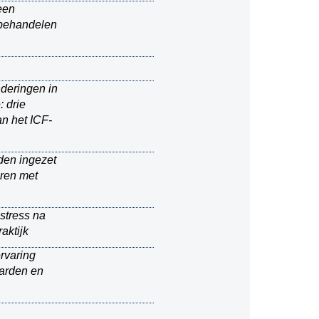
een
behandelen
deringen in
 drie
n het ICF-
en ingezet
eren met
stress na
aktijk
rvaring
aarden en