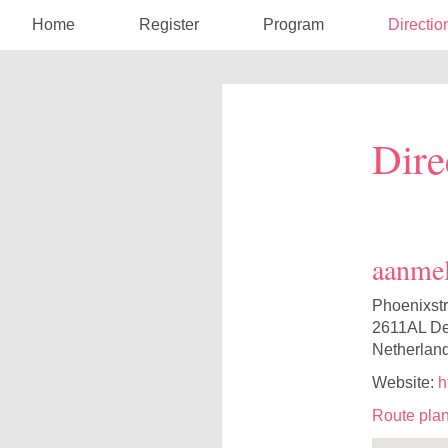
Home
Register
Program
Directio
Dire
aanmel
Phoenixstr
2611AL Del
Netherlan
Website:
h
Route pla