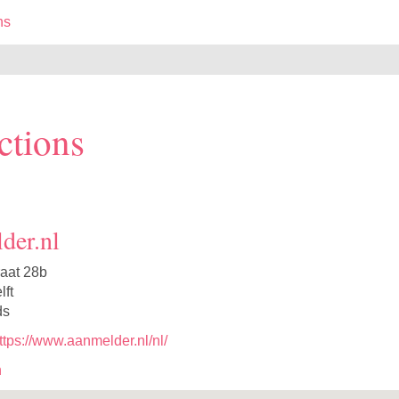
ns
ctions
der.nl
aat 28b
ft
ds
ttps://www.aanmelder.nl/nl/
n