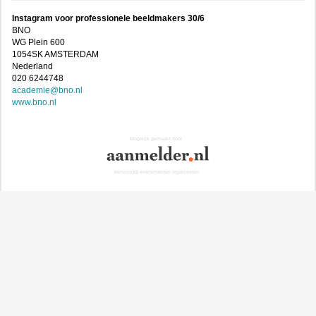
Instagram voor professionele beeldmakers 30/6
BNO
WG Plein 600
1054SK AMSTERDAM
Nederland
020 6244748
academie@bno.nl
www.bno.nl
Mogelijk gemaakt door
eenvoudig evenementen organiseren