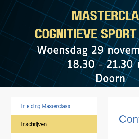
Inleiding Masterclass
Con
Inschrijven