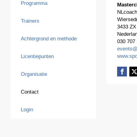
Programma
Masterc
NLcoach
Wiersedr
Trainers
3433 ZX
Nederla
Achtergrond en methode
030 707
events@
www.spo
Licentiepunten
Organisatie
Contact
Login