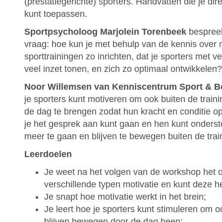
(prestatiegerichte) sporters. Handvatten die je direc
kunt toepassen.
Sportpsycholoog Marjolein Torenbeek
bespreek
vraag: hoe kun je met behulp van de kennis over m
sporttrainingen zo inrichten, dat je sporters met v
veel inzet tonen, en zich zo optimaal ontwikkelen
Noor Willemsen van Kenniscentrum Sport & 
je sporters kunt motiveren om ook buiten de trai
de dag te brengen zodat hun kracht en conditie op p
je het gesprek aan kunt gaan en hen kunt onder
meer te gaan en blijven te bewegen buiten de trai
Leerdoelen
Je weet na het volgen van de workshop het 
verschillende typen motivatie en kunt deze h
Je snapt hoe motivatie werkt in het brein;
Je leert hoe je sporters kunt stimuleren om o
blijven bewegen door de dag heen;