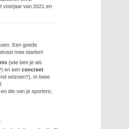
et voorjaar van 2021 en
izoen. Een goede
 alvast mee starten!
nis
(wie ben je als
s?) en een
concreet
end seizoen?). In twee
:
 en die van je sporters;
;
.