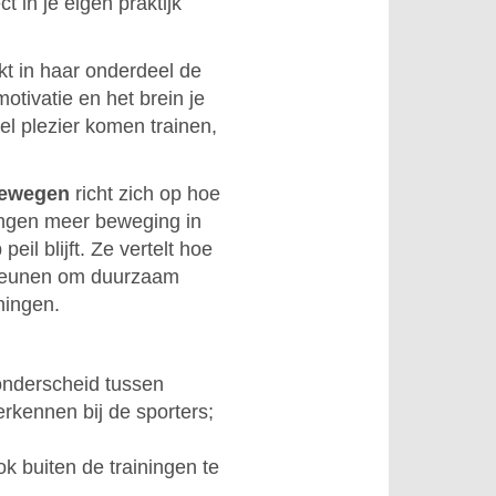
t in je eigen praktijk
t in haar onderdeel de
otivatie en het brein je
eel plezier komen trainen,
?
Bewegen
richt zich op hoe
ningen meer beweging in
eil blijft. Ze vertelt hoe
steunen om duurzaam
ningen.
onderscheid tussen
erkennen bij de sporters;
ok buiten de trainingen te