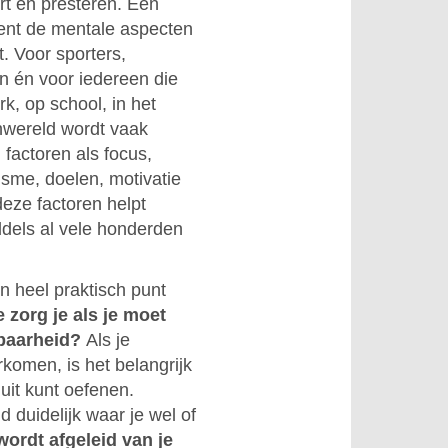
t en presteren. Een
ent de mentale aspecten
. Voor sporters,
n én voor iedereen die
k, op school, in het
enwereld wordt vaak
 factoren als focus,
nisme, doelen, motivatie
deze factoren helpt
ddels al vele honderden
n heel praktisch punt
 zorg je als je moet
rbaarheid?
Als je
orkomen, is het belangrijk
 uit kunt oefenen.
jd duidelijk waar je wel of
wordt afgeleid van je