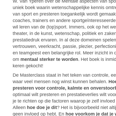
W. Van Yperen over de Mentale aspecten van spor
uniek boek waarin wetenschappelijke kennis omtr
van sport en presteren toegankelijk wordt gemaakt
coaches, trainers en andere sportgeïnteresseerde
wil leren van de (top)sport. Immers, ook op het wer
theater, in de kunst, wetenschap, politiek en zak
prestatiedruk ervaren. In al deze domeinen spelen
vertrouwen, veerkracht, passie, plezier, perfectio
en teamgeest een belangrijke rol. Meer inzicht in 
om
mentaal sterker te worden
. Het boek is inmi
keren gekocht!
De Masterclass staat in het teken van controle, ee
waar veel mensen nog winst kunnen behalen.
Hoe
presteren voor controle, kalmte en onverstoo
optimaal wilt presteren en prestatieverlies wilt vo
je te richten op die factoren waarop je zelf invloed
Alleen
hoe doe je dit
? Het is bijvoorbeeld niet alti
geen invloed op hebt. En
hoe voorkom je dat je 