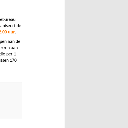
cebureau
aniseert de
2.00 uur
.
pen aan de
erken aan
die per 1
ussen 170