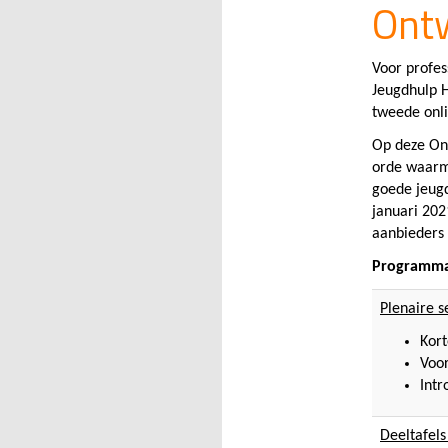
Ontw
Voor profes
Jeugdhulp 
tweede onl
Op deze On
orde waarm
goede jeugd
januari 2021
aanbieders
Programma 
Plenaire s
Kort
Voor
Intr
Deeltafels