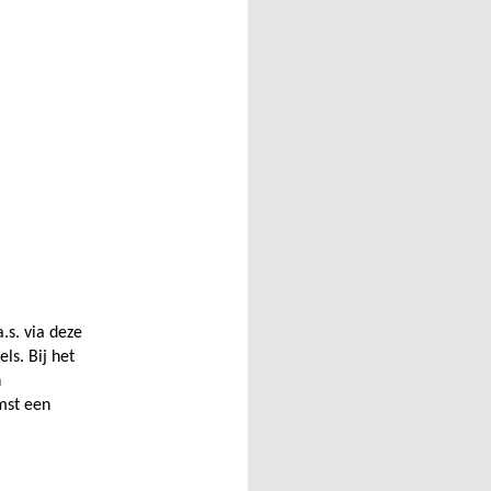
.s. via deze
ls. Bij het
n
mst een