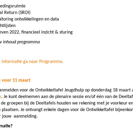
tedingsruimte
al Return (SROI)
toring ontwikkelingen en data
tlijsten
even 2022, financieel inzicht & sturing
vv inhoud programma
 informatie ga naar Programma.
 voor 11 maart
aanmelden voor de Ontwikkeltafel Jeugdhulp op donderdag 18 maart a
k
. Je kunt deelnemen aan de plenaire sessie en/of één van de Deeltafe
 de groepen bij de Deeltafels houden we rekening met je voorkeur e
 plaatsen. Je ontvangt enkele dagen voor de Ontwikkeltafel bijeenko
er jouw aanmelding.
matie?