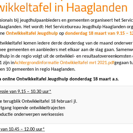
ikkeltafel in Haaglanden
sionals bij jeugdhulpaanbieders en gemeenten organiseert het Servi
Haaglanden. Het wordt: Het Servicebureau Jeugdhulp Haaglanden org
ine
Ontwikkeltafel Jeugdhulp
op
donderdag 18 maart van 9.15 – 1
twikkeltafel komen iedere derde donderdag van de maand onderwer
ee gemeenten en aanbieders met elkaar aan de slag gaan. Samenw
hulp in de regio volgt uit de ontwikkel- en resultaatovereenkomsten 
 zijn in
Achtergrondinformatie Ontwikkeltafel mrt 2021.pdf
gegaan t
 en 10 gemeenten in regio Haaglanden.
online Ontwikkeltafel Jeugdhulp donderdag 18 maart a.s.
essie van 9.15 – 10.30 uur*
e terugblik Ontwikkeltafel 18 februari jl.
tgang lopende ontwikkeltrajecten
oductie onderwerpen werksessies
 van 10.45 – 12.00 uur*