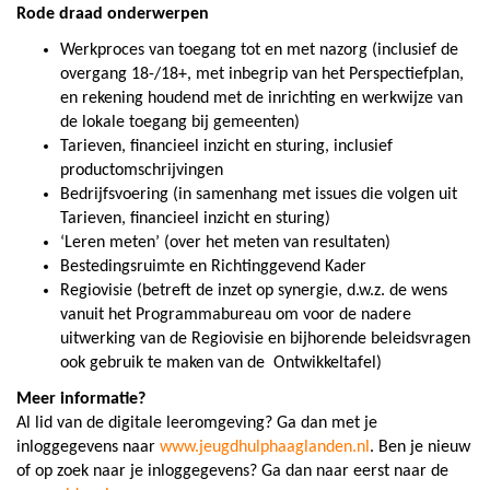
Rode draad onderwerpen
Werkproces van toegang tot en met nazorg (inclusief de
overgang 18-/18+, met inbegrip van het Perspectiefplan,
en rekening houdend met de inrichting en werkwijze van
de lokale toegang bij gemeenten)
Tarieven, financieel inzicht en sturing, inclusief
productomschrijvingen
Bedrijfsvoering (in samenhang met issues die volgen uit
Tarieven, financieel inzicht en sturing)
‘Leren meten’ (over het meten van resultaten)
Bestedingsruimte en Richtinggevend Kader
Regiovisie (betreft de inzet op synergie, d.w.z. de wens
vanuit het Programmabureau om voor de nadere
uitwerking van de Regiovisie en bijhorende beleidsvragen
ook gebruik te maken van de Ontwikkeltafel)
Meer informatie?
A
l
lid van de digitale leeromgeving? Ga dan met je
inloggegevens naar
www.jeugdhulphaaglanden.nl
. Ben je nieuw
of op zoek naar je inloggegevens? Ga dan naar eerst naar de