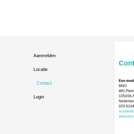
Aanmelden
Cont
Locatie
Een mod
Contact
BNO
WG Plein
1054SK
Login
Nederla
020 624
academi
www.bno.