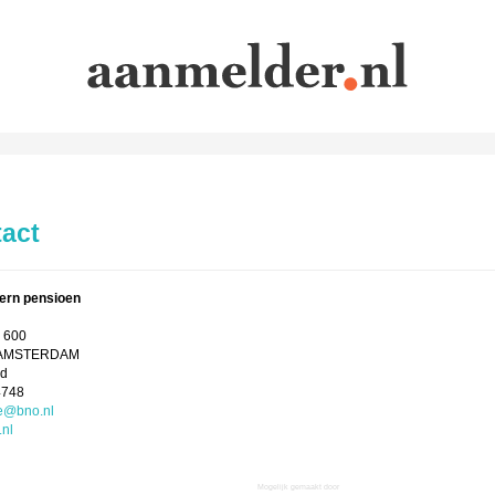
act
ern pensioen
 600
 AMSTERDAM
nd
4748
e@bno.nl
nl
Mogelijk gemaakt door