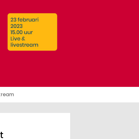
stream
t