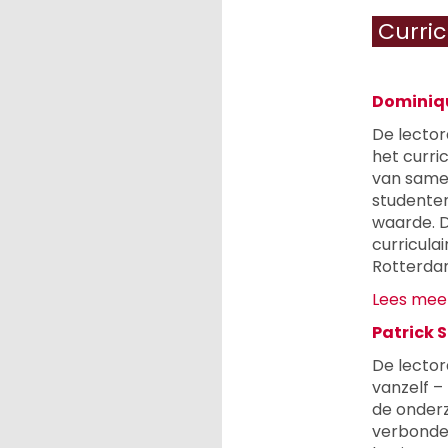
Curric
Dominiqu
De lector
het curri
van samen
studenten
waarde. D
curricula
Rotterdam
Lees meer
Patrick S
De lectora
vanzelf –
de onderz
verbonden