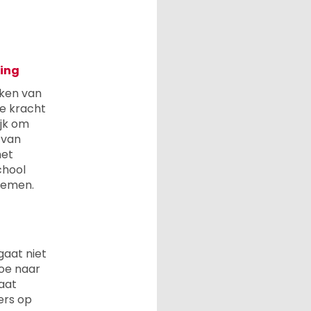
ling
rken van
e kracht
ijk om
 van
het
chool
nnemen.
gaat niet
toe naar
aat
ers op