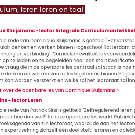
ulum, leren leren en taal
e Sluijsmans - lector Integrale Curriculumontwikke
ale rede van Dominique Sluijsmans is getiteld "Het verste
culair denken en werken binnen Hogeschool Rotterdam: d
hang en verbinding". Curriculumkwaliteit is voorwaardel
 op te leiden en te begeleiden naar een startkwalificatie
e vraag die in de openbare les centraal zal staan is hoe 
ire denken en werken van opleidingsteams binnen Hoges
 kan worden versterkt en welke rol het lectoraat zal i
 over de openbare les van Dominique Sluijsmans >
ins - lector Leren
le rede van Patrick Sins is getiteld "Zelfregulerend leren 
 maar hoe dan wel?" In deze openbare les werkt Patrick 
oeksagenda van zijn lectoraat, waarbij de aan het lector
 expertisekring zichzelf één doel stelt: leraren en opleid