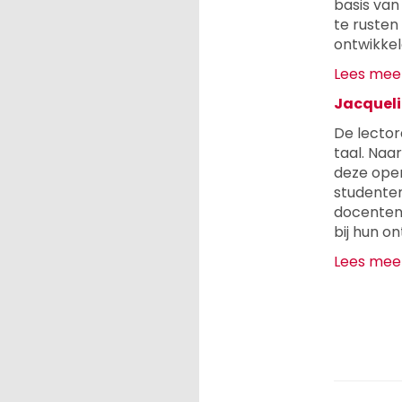
basis van
te rusten
ontwikkel
Lees meer
Jacqueli
De lector
taal. Naa
deze open
studenten
docenten
bij hun o
Lees meer