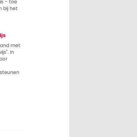
s – toe
 bij het
ijs
rband met
s". In
voor
rsteunen