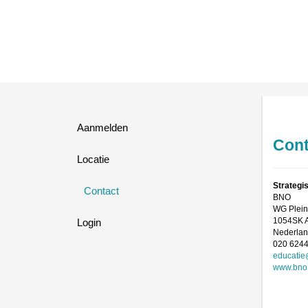
Aanmelden
Cont
Locatie
Strategi
Contact
BNO
WG Plein
1054SK
Login
Nederla
020 624
educatie
www.bno.