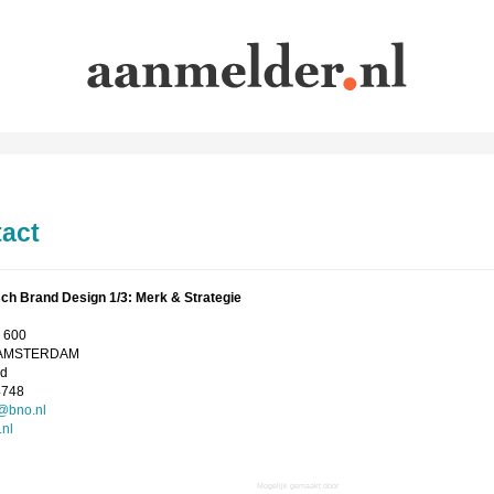
act
sch Brand Design 1/3: Merk & Strategie
 600
 AMSTERDAM
nd
4748
@bno.nl
nl
Mogelijk gemaakt door