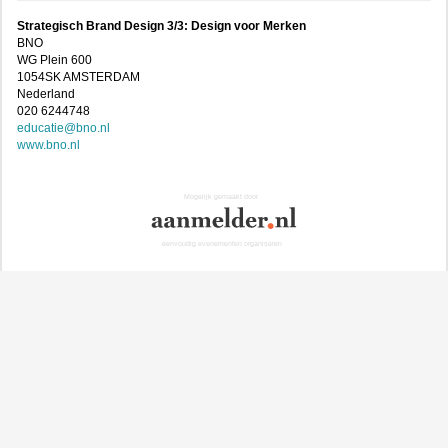
Strategisch Brand Design 3/3: Design voor Merken
BNO
WG Plein 600
1054SK AMSTERDAM
Nederland
020 6244748
educatie@bno.nl
www.bno.nl
Mogelijk gemaakt door
eenvoudig evenementen organiseren