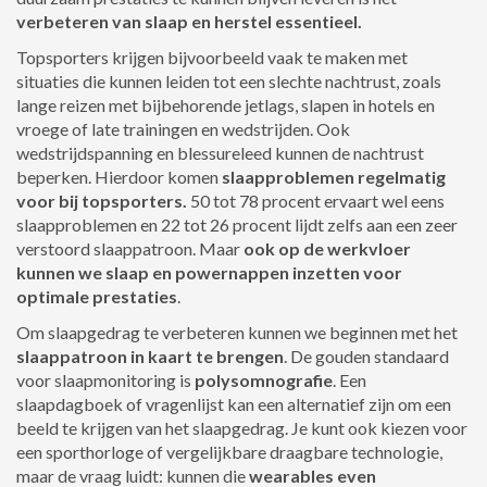
verbeteren van slaap en herstel essentieel.
Topsporters krijgen bijvoorbeeld vaak te maken met
situaties die kunnen leiden tot een slechte nachtrust, zoals
lange reizen met bijbehorende jetlags, slapen in hotels en
vroege of late trainingen en wedstrijden. Ook
wedstrijdspanning en blessureleed kunnen de nachtrust
beperken. Hierdoor komen
slaapproblemen regelmatig
voor bij topsporters.
50 tot 78 procent ervaart wel eens
slaapproblemen en 22 tot 26 procent lijdt zelfs aan een zeer
verstoord slaappatroon. Maar
ook op de werkvloer
kunnen we slaap en powernappen inzetten voor
optimale prestaties
.
Om slaapgedrag te verbeteren kunnen we beginnen met het
slaappatroon in kaart te brengen
. De gouden standaard
voor slaapmonitoring is
polysomnografie
. Een
slaapdagboek of vragenlijst kan een alternatief zijn om een
beeld te krijgen van het slaapgedrag. Je kunt ook kiezen voor
een sporthorloge of vergelijkbare draagbare technologie,
maar de vraag luidt: kunnen die
wearables even