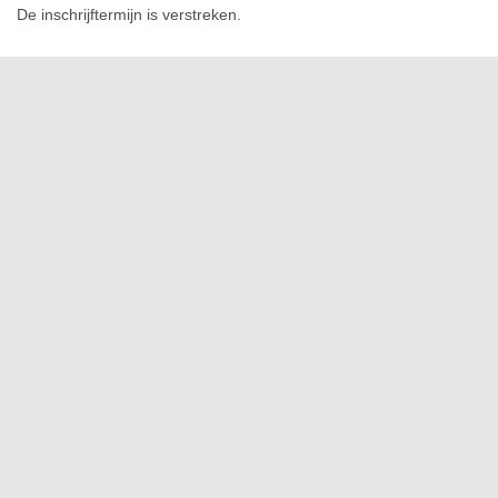
De inschrijftermijn is verstreken.