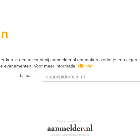
in
er kun je een account bij aanmelder.nl aanmaken, zodat je een eigen o
 je evenementen. Voor meer informatie,
klik hier
.
E-mail
Mogelijk gemaakt door
eenvoudig evenementen organiseren