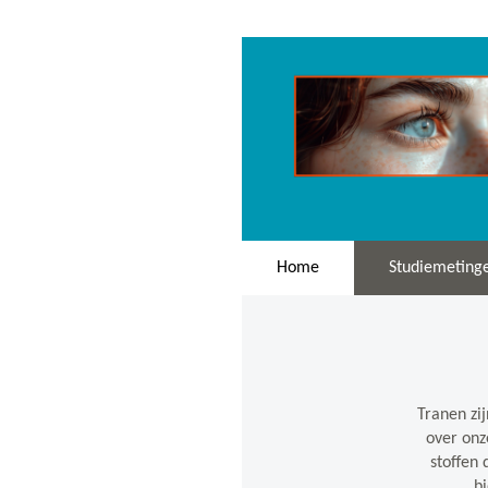
Home
Studiemeting
Tranen zi
over onz
stoffen 
b