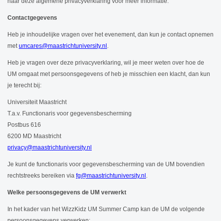
naar deze algemene privacyverklaring voor meer informatie.
Contactgegevens
Heb je inhoudelijke vragen over het evenement, dan kun je contact opnemen
met
umcares@maastrichtuniversity.nl
.
Heb je vragen over deze privacyverklaring, wil je meer weten over hoe de
UM omgaat met persoonsgegevens of heb je misschien een klacht, dan kun
je terecht bij:
Universiteit Maastricht
T.a.v. Functionaris voor gegevensbescherming
Postbus 616
6200 MD Maastricht
privacy@maastrichtuniversity.nl
Je kunt de functionaris voor gegevensbescherming van de UM bovendien
rechtstreeks bereiken via
fg@maastrichtuniversity.nl
.
Welke persoonsgegevens de UM verwerkt
In het kader van het WizzKidz UM Summer Camp kan de UM de volgende
persoonsgegevens verwerken: