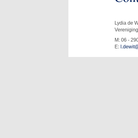
Lydia de W
Verenigin
M: 06 - 29
E:
l.dewit