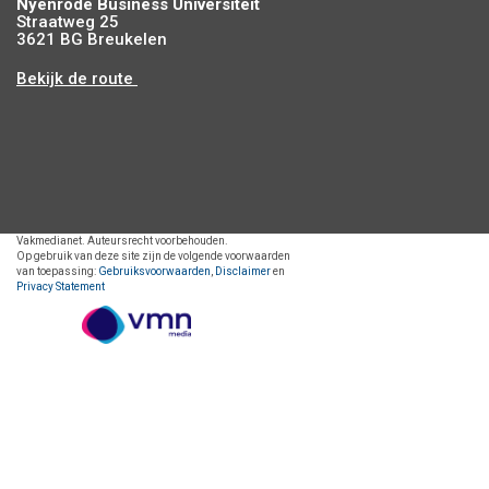
Nyenrode Business Universiteit
Straatweg 25
3621 BG Breukelen
Bekijk de route
Vakmedianet. Auteursrecht voorbehouden.
Op gebruik van deze site zijn de volgende voorwaarden
van toepassing:
Gebruiksvoorwaarden
,
Disclaimer
en
Privacy Statement