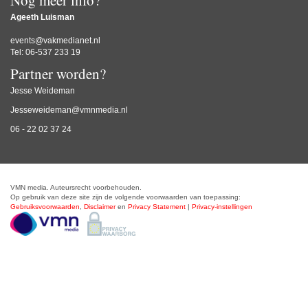
Nog meer info?
Ageeth Luisman
events@vakmedianet.nl
Tel: 06-537 233 19
Partner worden?
Jesse Weideman
Jesseweideman@vmnmedia.nl
06 - 22 02 37 24
VMN media. Auteursrecht voorbehouden.
Op gebruik van deze site zijn de volgende voorwaarden van toepassing:
Gebruiksvoorwaarden
,
Disclaimer
en
Privacy Statement
|
Privacy-instellingen