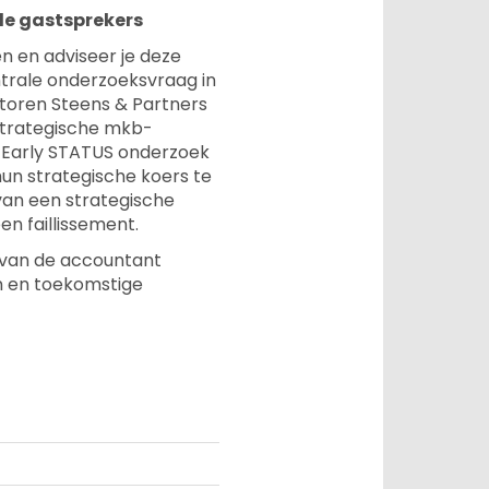
nde gastsprekers
ren en adviseer je deze
ntrale onderzoeksvraag in
toren Steens & Partners
 strategische mkb-
t Early STATUS onderzoek
un strategische koers te
 van een strategische
een faillissement.
l van de accountant
en en toekomstige