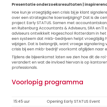
Presentatie onderzoeksresultaten | inspirere
Hoe kun je vroegtijdig een crisis bij je klant signale
over een strategische koerswijziging? Dat is de ce
project Early STATUS. Samen met accountantskan
en Ruitenburg Accountants & Adviseurs, SRA en 11
adviseurs ontwikkelt Hogeschool Rotterdam in he
een systeem dat mkb-bedrijven helpt vroegtijdig h
wijzigen. Dat is belangrijk, want vroege signalering
crisis bij een mkb-bedrijf voorkomt afglijden naar 
Tijdens de bijeenkomst laten we zien hoe dit de ro
verandert en wat de invloed hiervan is op kantor
professionals.
Voorlopig programma
15:45 uur
Opening Early STATUS Event