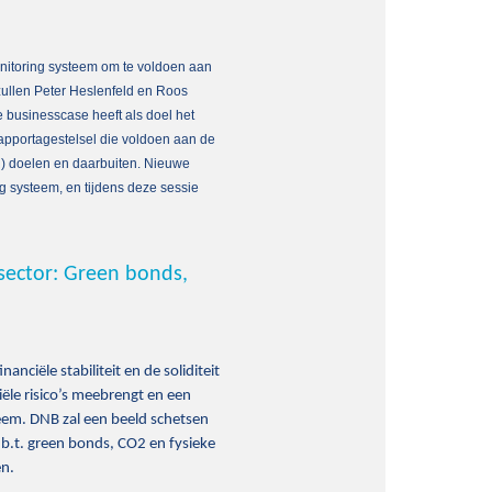
nitoring systeem om te voldoen aan
zullen Peter Heslenfeld en Roos
businesscase heeft als doel het
apportagestelsel die voldoen aan de
R) doelen en daarbuiten. Nieuwe
g systeem, en tijdens deze sessie
 sector: Green bonds,
ciële stabiliteit en de soliditeit
iële risico’s meebrengt en een
eem. DNB zal een beeld schetsen
.b.t. green bonds, CO2 en fysieke
en.