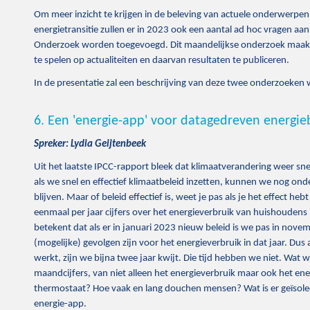
Om meer inzicht te krijgen in de beleving van actuele onderwerpe
energietransitie zullen er in 2023 ook een aantal ad hoc vragen 
Onderzoek worden toegevoegd. Dit maandelijkse onderzoek maakt h
te spelen op actualiteiten en daarvan resultaten te publiceren.
In de presentatie zal een beschrijving van deze twee onderzoeken
6. Een 'energie-app' voor datagedreven energie
Spreker: Lydia Geijtenbeek
Uit het laatste IPCC-rapport bleek dat klimaatverandering weer sne
als we snel en effectief klimaatbeleid inzetten, kunnen we nog o
blijven. Maar of beleid effectief is, weet je pas als je het effect h
eenmaal per jaar cijfers over het energieverbruik van huishoudens 
betekent dat als er in januari 2023 nieuw beleid is we pas in nov
(mogelijke) gevolgen zijn voor het energieverbruik in dat jaar. Dus 
werkt, zijn we bijna twee jaar kwijt. Die tijd hebben we niet. Wat 
maandcijfers, van niet alleen het energieverbruik maar ook het en
thermostaat? Hoe vaak en lang douchen mensen? Wat is er geïsoleer
energie-app.