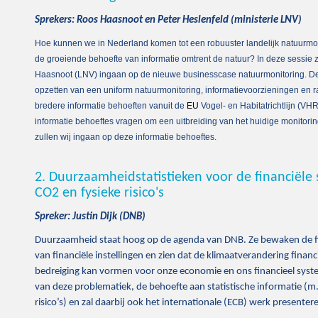
Sprekers: Roos Haasnoot en Peter Heslenfeld (ministerie LNV)
Hoe kunnen we in Nederland komen tot een robuuster landelijk natuurmo
de groeiende behoefte van informatie omtrent de natuur? In deze sessie 
Haasnoot (LNV) ingaan op de nieuwe businesscase natuurmonitoring. De 
opzetten van een uniform natuurmonitoring, informatievoorzieningen en r
bredere informatie behoeften vanuit de
EU
Vogel- en Habitatrichtlijn (VH
informatie behoeftes vragen om een uitbreiding van het huidige monitorin
zullen wij ingaan op deze informatie behoeftes.
2. Duurzaamheidstatistieken voor de financiële
CO2 en fysieke risico's
Spreker:
Justin Dijk (DNB)
Duurzaamheid staat hoog op de agenda van DNB. Ze bewaken de finan
van financiële instellingen en zien dat de klimaatverandering financ
bedreiging kan vormen voor onze economie en ons financieel syst
van deze problematiek, de behoefte aan statistische informatie (m
risico’s) en zal daarbij ook het internationale (ECB) werk presenter