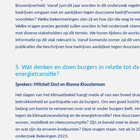
Bouwnijverheid. Vanaf juni dit jaar worden in dit onderzoek reg
bedrijven omgaan met en aankijken tegen duurzame bedrijfsvoerin
voordelen? Welke belemmeringen zien zij en hoe zijn die weg te 
Welke vragen precies gesteld zullen worden in het onderzoek st
met diverse stakeholders op dit terrein. We horen tijdens de work
informatie op dit vlak relevant is. Vanaf komende zomer zal dit ver
publicaties die beschrijven hoe bedrijven aankijken tegen duurzam
5. Wat denken en doen burgers in relatie tot d
energietransitie?
Sprekers: Mitchell Dost en Rianne Kloosterman
Het slagen van het klimaatbeleid hangt mede af van een breed dra
betrokkenheid en participatie van de burgers. Om een goed inzicht d
belang om kennis te verwerven over wat er onder burgers leeft. H
tegen de klimaatverandering en de energietransitie? Hoe duurzaam
wonen, mobiliteit en vleesconsumptie? Zijn ze bereid mee te doe
en wat zijn de ervaren knelpunten? Deze vragen staan, net als in 20
onderzoek Belevingen 2023.