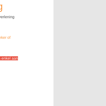
g
verlening
eker of
n enkel aan