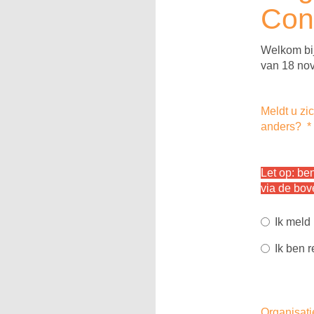
Con
Welkom bij
van 18 no
Meldt u zi
anders?
*
Let op: be
via de bov
Ik meld
Ik ben 
Organisat