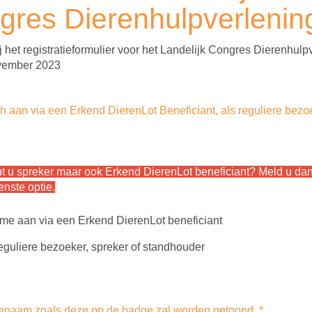
gres Dierenhulpverlenin
 het registratieformulier voor het Landelijk Congres Dierenhulp
vember 2023
ch aan via een Erkend DierenLot Beneficiant, als reguliere bezo
nt u spreker maar ook Erkend DierenLot beneficiant? Meld u da
enste optie.
 me aan via een Erkend DierenLot beneficiant
reguliere bezoeker, spreker of standhouder
ienaam zoals deze op de badge zal worden getoond
*