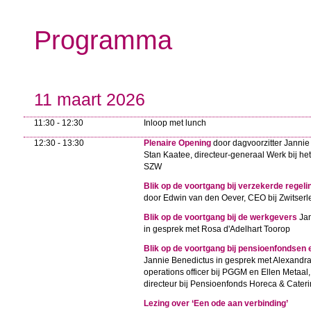
Programma
11 maart 2026
11:30 - 12:30
Inloop met lunch
12:30 - 13:30
Plenaire Opening
door dagvoorzitter Jannie
Stan Kaatee, directeur-generaal Werk bij het
SZW
Blik op de voortgang bij verzekerde regeli
door Edwin van den Oever, CEO bij Zwitser
Blik op de voortgang bij de werkgevers
Ja
in gesprek met Rosa d'Adelhart Toorop
Blik op de voortgang bij pensioenfondsen 
Jannie Benedictus in gesprek met Alexandra P
operations officer bij PGGM en Ellen Metaa
directeur bij Pensioenfonds Horeca & Cater
Lezing over ‘Een ode aan verbinding’