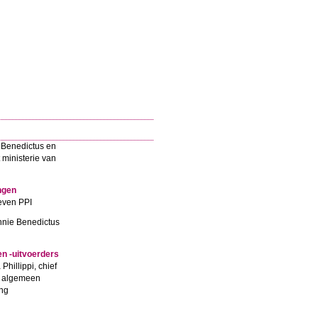
 Benedictus en
 ministerie van
ngen
leven PPI
nnie Benedictus
en -uitvoerders
hillippi, chief
l, algemeen
ing