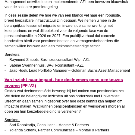
Management ontwikkelde en implementeerde AZL een bewezen blauwdruk
voor de solidaire premieregeling.
In deze sessie delen we hoe we van een blanco vel naar een robuuste,
breed toepasbare infrastructuur zijn gegaan. We nemen u mee in de
belangrijkste lessen uit migratie en invaren, de samenwerking met
ketenpartners én wat dit betekent voor de volgende fase van de
pensioentransitie in 2026 en 2027. Een praktijkverhaal dat concrete
handvatten biedt voor pensioenfondsen en vermogensbeheerders die
samen willen bouwen aan een toekomstbestendige sector.
Sprekers:
- Raymond Smeets, Business consultant Wtp - AZL
- Sabine Swennenhuis, BA-/IT-consultant
- AZL
- Jaap Hoek, Lead Portfolio Manager – Goldman Sachs Asset Management
Van inzicht naar impact: hoe deelnemers pensioenkeuzes
ervaren
(PF-VZ)
Ontdek wat deelnemers écht beweegt bij het maken van pensioenkeuzes.
We delen de belangrijkste inzichten uit ons onderzoek met Universiteit
Utrecht en gaan samen in gesprek over hoe deze kennis kan helpen om
impact te maken. Wat kunnen pensioenfondsen en werkgevers morgen al
doen om hun keuzebegeleiding te versterken?
Sprekers:
- Sari Ronokarijo, Consultant – Montae & Partners
- Yolanda Schenk, Partner Communicatie – Montae & Partners