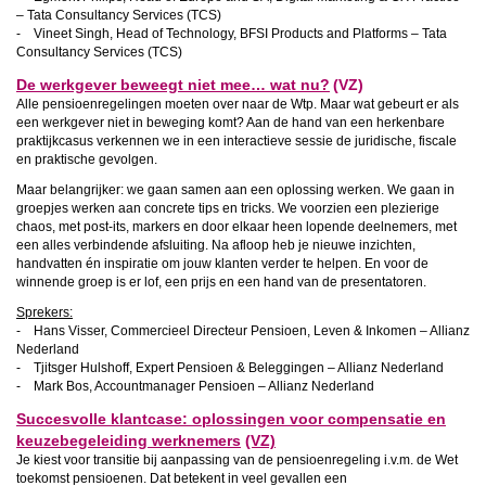
– Tata Consultancy Services (TCS)
- Vineet Singh, Head of Technology, BFSI Products and Platforms – Tata
Consultancy Services (TCS)
De werkgever beweegt niet mee… wat nu?
(VZ)
Alle pensioenregelingen moeten over naar de Wtp. Maar wat gebeurt er als
een werkgever niet in beweging komt? Aan de hand van een herkenbare
praktijkcasus verkennen we in een interactieve sessie de juridische, fiscale
en praktische gevolgen.
Maar belangrijker: we gaan samen aan een oplossing werken. We gaan in
groepjes werken aan concrete tips en tricks. We voorzien een plezierige
chaos, met post-its, markers en door elkaar heen lopende deelnemers, met
een alles verbindende afsluiting. Na afloop heb je nieuwe inzichten,
handvatten én inspiratie om jouw klanten verder te helpen. En voor de
winnende groep is er lof, een prijs en een hand van de presentatoren.
Sprekers:
- Hans Visser, Commercieel Directeur Pensioen, Leven & Inkomen – Allianz
Nederland
- Tjitsger Hulshoff, Expert Pensioen & Beleggingen – Allianz Nederland
- Mark Bos, Accountmanager Pensioen – Allianz Nederland
Succesvolle klantcase: oplossingen voor compensatie en
keuzebegeleiding werknemers
(VZ)
Je kiest voor transitie bij aanpassing van de pensioenregeling i.v.m. de Wet
toekomst pensioenen. Dat betekent in veel gevallen een