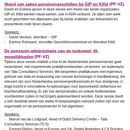
Stand van zaken pensioengeschillen bij GIP en Kifid
(PF-VZ)
David en Eveline geven in deze sessie een beeld van beide organisaties.
GIP en Kifid werken nauw samen, ook in ADR-verband. Ze laten zien welk
soort geschillen het afgelopen jaar bij beide instituten zijn behandeld en
presenteren rode lijnen daarin.
Sprekers:
- David Versluis, directeur – GIP
- Eveline Ruinaard, voorzitter Geschillencommissie en directeur Kifid
De pensioen-administratie van de toekomst; AI-
mogelijkheden
(PF-VZ)
Tijdens deze sessie ontdekt u hoe AI de Nederlandse pensioensector gaat
veranderen, met inspirerende praktijkvoorbeelden uit binnen- en buitenland
van Tata Consultancy Services. We bespreken praktijkcases met ingenieus
gebruik van data en toepassing van nieuwe technologie in klantbeleving, die
relevant zijn voor Nederlandse pensioenprofessionals en hun doelgroep. U
krijgt inzicht in innovatieve AI-oplossingen voor bijvoorbeeld zelfservice en
klachtenafhandeling. Er zijn live demonstraties en enkele buitenlandse
voorbeelden zullen in het Engels gepresenteerd worden. Deze sessie biedt
u een duidelijk beeld van welke AI-toepassingen relevant zullen zijn voor uw
organisatie en de pensioensector in het algemeen.
Sprekers:
- Marcel van de Lustgraaf, Head of Dutch Delivery Centre – Tata
Consultancy Services (TCS)
- Egmont Philips, Head of Europe and SA, Digital Marketing & CX Practice