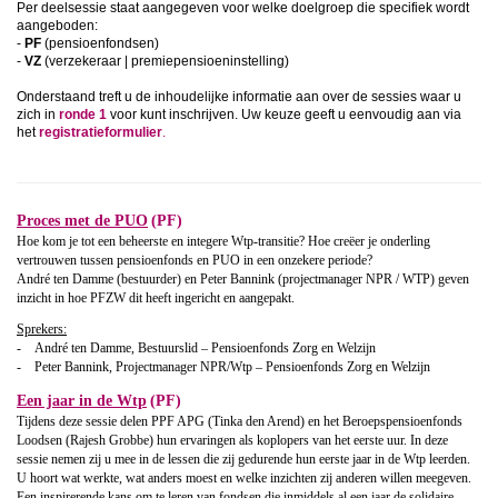
Per deelsessie staat aangegeven voor welke doelgroep die specifiek wordt
aangeboden:
-
PF
(pensioenfondsen)
-
VZ
(verzekeraar | premiepensioeninstelling)
Onderstaand treft u de inhoudelijke informatie aan over de sessies waar u
zich in
ronde 1
voor kunt inschrijven. Uw keuze geeft u eenvoudig aan via
het
registratieformulier
.
Proces met de PUO
(PF)
Hoe kom je tot een beheerste en integere Wtp-transitie? Hoe creëer je onderling
vertrouwen tussen pensioenfonds en PUO in een onzekere periode?
André ten Damme (bestuurder) en Peter Bannink (projectmanager NPR / WTP) geven
inzicht in hoe PFZW dit heeft ingericht en aangepakt.
Sprekers:
- André ten Damme, Bestuurslid – Pensioenfonds Zorg en Welzijn
- Peter Bannink, Projectmanager NPR/Wtp – Pensioenfonds Zorg en Welzijn
Een jaar in de Wtp
(PF)
Tijdens deze sessie delen PPF APG (Tinka den Arend) en het Beroepspensioenfonds
Loodsen (Rajesh Grobbe) hun ervaringen als koplopers van het eerste uur. In deze
sessie nemen zij u mee in de lessen die zij gedurende hun eerste jaar in de Wtp leerden.
U hoort wat werkte, wat anders moest en welke inzichten zij anderen willen meegeven.
Een inspirerende kans om te leren van fondsen die inmiddels al een jaar de solidaire