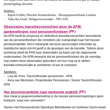
premieregeling uitvoeren.
Sprekers:
- Rajesh Grobbe, Directeur bestuursbureau – Beroepspensioenfonds Loodsen
- Tinka den Arend, Werkgeversvoorzitter – PPG APG
Observaties transitieoverzichten door de AFM:
aanbevelingen voor pensioenfondsen
(PF)
De AFM heeft de prognose en definitieve transitieoverzichten beoordeeld
van de pensioenfondsen die inmiddels zijn overgestapt naar het nieuwe
pensioenstelstel. Het is belangrijk dat deze persoonlijke informatie op
realistische wijze inzicht geeft in de gevolgen van de transitie. Tijdens deze
workshop deelt de AFM haar observaties op basis van de uitgevoerde
onderzoeken. De AFM verwacht dat de pensioenfondsen die de overstap
nog maken deze observaties gebruiken om hun nog op te stellen
transitiecommunicatie te verbeteren of aan te scherpen.
Sprekers:
- Lisa de Vries, Toezichthouder pensioenen - AFM
- Ilona van Mechelen, Projectleider Pensioenen / Senior Toezichthouder -
AFM
Van pensioenambitie naar werkende praktijk
(PF)
Hoe maak je gegevensuitwisseling in de nieuwe pensioenregelingen geen
knelpunt, maar een versneller?
Samen met Pensioenfonds Openbare Bibliotheken en Goldman Sachs Asset