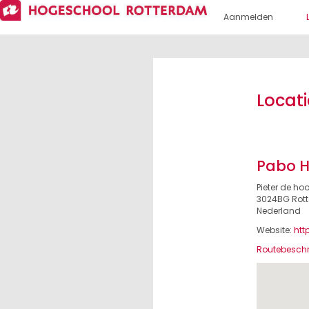
Aanmelden
Locati
Pabo H
Pieter de h
3024BG Rot
Nederland
Website:
htt
Routebeschri