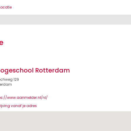
Locatie
e
ogeschool Rotterdam
oochweg 129
terdam
ps://www.aanmelder.nl/nl/
jving vanaf je adres