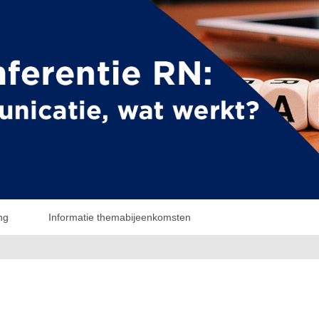
ng
Informatie themabijeenkomsten