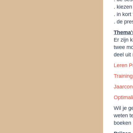
. kiezen
. in kor
. de pre
Thema
Er zijn 
twee mo
deel uit
Leren P
Trainin
Jaarcon
Optimal
Wil je g
weten t
boeken