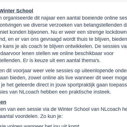
Winter School
 organiseerde dit najaar een aantal boeiende online ses
ontvingen we diverse verzoeken van belangstellenden d
 niet konden bijwonen. Nu er weer een strenge lockdown 
d, en er van ons gevraagd wordt thuis te blijven, biede
 kans je als coach te blijven ontwikkelen. De sessies va
 daarvoor lenen stellen we online beschikbaar voor
ellenden. Er is keuze uit een aantal thema's.
n dit voorjaar weer vele sessies op uiteenlopende ond
aan bieden, zowel online als live wanneer dit weer mogel
je het geleerde direct in jouw sportpraktijk gaan toepas
ssies van NLcoach hebben een praktische insteek.
len
gen van een sessie via de Winter School van NLcoach he
aantal voordelen. Zo kun je:
sie volgen wanneer het jou uit komt