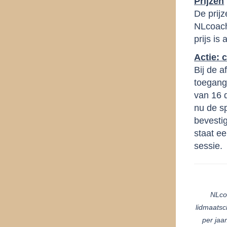
Prijzen
De prijz
NLcoach
prijs is
Actie: c
Bij de 
toegang
van 16 
nu de sp
bevestig
staat ee
sessi
NLco
lidmaatsc
per jaa