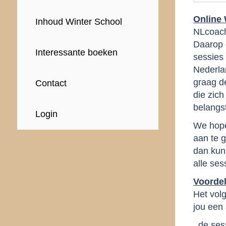
Online 
Inhoud Winter School
NLcoach
Daarop 
Interessante boeken
sessies
Nederlan
graag de
Contact
die zich
belangst
Login
We hope
aan te g
dan kun 
alle se
Voorde
Het vol
jou een 
. de ses