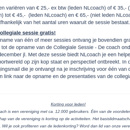
en variëren van € 25,- ex btw (leden NLcoach) of € 35,- (
) tot € 45,- (leden NLcoach) en € 65,- (niet leden NLco
 afhankelijk van het aantal uren waaruit de sessie bestaa
ollegiale sessie gratis!
afname van één of meer sessies ontvang je bovendien gra
 tot de opname van de Collegiale Sessie - De coach ond
december jl. Met deze sessie biedt NLcoach je een hel
ortwereld op zijn kop staat en perspectief ontbreekt. In 
ingsmail die je ontvangt na je inschrijving voor één van
n link naar de opname en de presentaties van de collegi
e.
Korting voor leden!
ach is een vereniging met ca. 12.000 gebruikers. Één van de voordele
hap van de vereniging is korting op de activiteiten. Het basislidmaatsch
r. Wil je ook profiteren van de ledenkorting? Word dan lid van onze veren