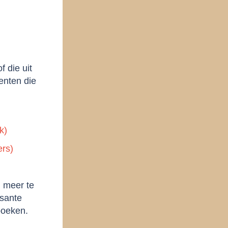
f die uit
enten die
k)
ers)
m meer te
ssante
 boeken.