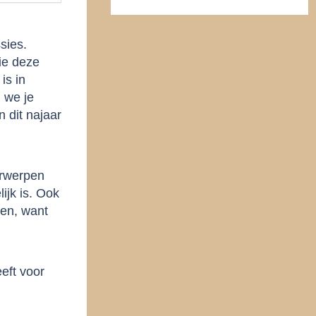
sies.
ie deze
is in
n we je
n dit najaar
erwerpen
ijk is. Ook
sen, want
eft voor