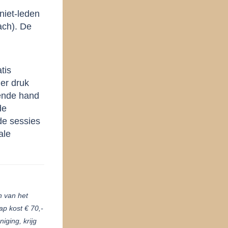
niet-leden
ach). De
t.
tis
er druk
pende hand
de
 de sessies
ale
n van het
ap kost € 70,-
iging, krijg