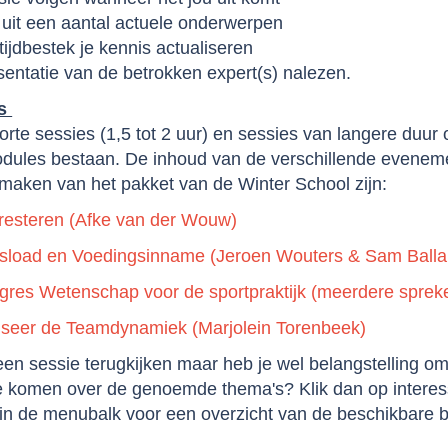
 uit een aantal actuele onderwerpen
t tijdbestek je kennis actualiseren
sentatie van de betrokken expert(s) nalezen.
's
korte sessies (1,5 tot 2 uur) en sessies van langere duur o
dules bestaan. De inhoud van de verschillende evenem
 maken van het pakket van de Winter School zijn:
resteren (Afke van der Wouw)
gsload en Voedingsinname (Jeroen Wouters & Sam Balla
gres Wetenschap voor de sportpraktijk (meerdere sprek
iseer de Teamdynamiek (Marjolein Torenbeek)
een sessie terugkijken maar heb je wel belangstelling o
e komen over de genoemde thema's? Klik dan op
intere
in de menubalk voor een overzicht van de beschikbare