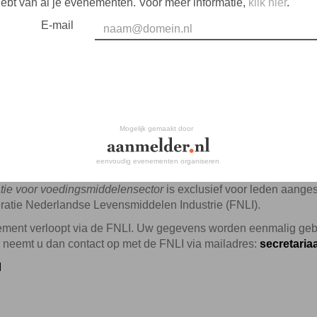
hebt van al je evenementen. Voor meer informatie,
klik hier
.
E-mail
Mogelijk gemaakt door
eenvoudig evenementen organiseren
atie voor voedingsmiddelensector
is exclusief voor leden aange
ratie Nederlandse Levensmiddelen Industrie (FNLI).
enement verloopt via de FNLI. Uw gegevens worden eenmalig geb
 neemt u dan contact op met de FNLI via mailadres:
secretariaa
I