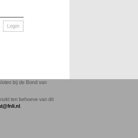
Login
sloten bij de Bond van
ruikt ten behoeve van dit
t@fnli.nl
.