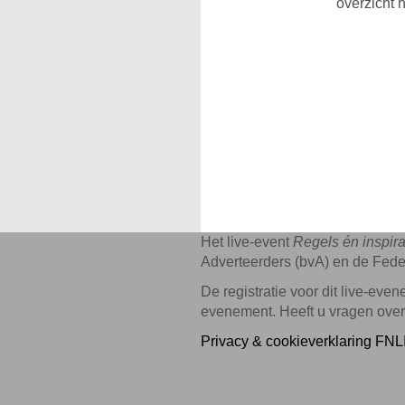
overzicht 
Het live-event
Regels én inspir
Adverteerders (bvA) en de Fede
De registratie voor dit live-ev
evenement. Heeft u vragen over
Privacy & cookieverklaring FNL