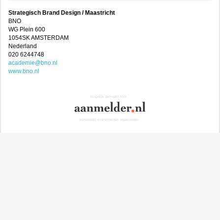
Strategisch Brand Design / Maastricht
BNO
WG Plein 600
1054SK AMSTERDAM
Nederland
020 6244748
academie@bno.nl
www.bno.nl
Mogelijk gemaakt door
eenvoudig evenementen organiseren