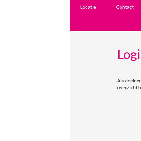
Locatie
Contact
Log
Als deelnem
overzicht 