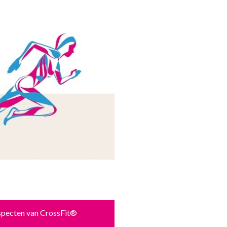
pecten van CrossFit®