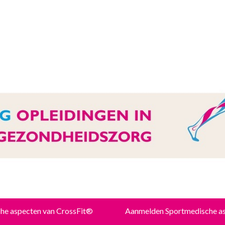
he aspecten van CrossFit®
Aanmelden Sportmedische as