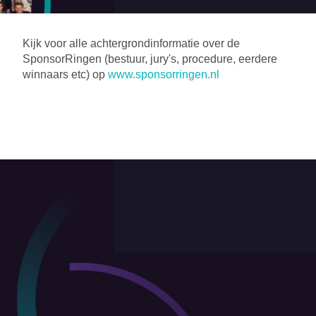
Kijk voor alle achtergrondinformatie over de
SponsorRingen (bestuur, jury's, procedure, eerdere
winnaars etc) op
www.sponsorringen.nl