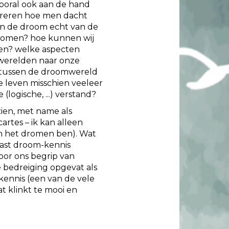
ooral ook aan de hand
loreren hoe men dacht
van de droom echt van de
enkomen? hoe kunnen wij
len? welke aspecten
werelden naar onze
l tussen de droomwereld
e leven misschien veeleer
ogische, ...) verstand?
ien, met name als
rtes – ik kan alleen
 aan het dromen ben). Wat
rast droom-kennis
or ons begrip van
e bedreiging opgevat als
kennis (een van de vele
t klinkt te mooi en