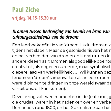
Paul Ziche
vrijdag 14.15-15.30 uur
Dromen tussen bedreiging van kennis en bron van cr
cultuurgeschiedenis van de droom
Een leerboekdefinitie van 'droom‘ luidt: dromen 
tijdens het slapen. Maar de geschiedenis van he
en het verbeelden van dromen in literatuur en kun
andere ideeën aan: Dromen als goddelijke openbar
creativiteit, als ongecensureerde, maar symbolis
diepere laag van werkelijkheid, ... . Wij kunnen d
fenomeen ‘droom’ samenvatten als: in een droo
wereld binnen te dringen in onze wereld (waar 
vanuit onszelf kan komen).
Deze lezing zal twee momenten in de (cultuur-)
die cruciaal waren in het nadenken over en verb
Romantiek rond 1800, en het Surrealisme aan he