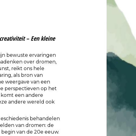
eativiteit – Een kleine
zijn bewuste ervaringen
t nadenken over dromen,
st, reikt ons hele
ing, als bron van
che weergave van een
eze perspectieven op het
m komt een andere
deze andere wereld ook
geschiedenis behandelen
eelden van dromen: de
t begin van de 20e eeuw.