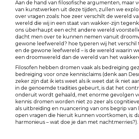
Aan de hand van filosofische argumenten, maar v
van kunstwerken uit deze tijden, zullen we exp
over vragen zoals: hoe zeer verschilt de wereld 
wereld die wij in een staat van wakker-zijn teg
ons überhaupt een echt andere wereld voorstel
dacht men over te kunnen nemen vanuit droom
gewone leefwereld? hoe typeren wij het verschi
en de gewone leefwereld – is de wereld waarin w
een droomwereld dan de wereld van het wakkere (l
Filosofen hebben dromen vaak als bedreiging gez
bedreiging voor onze kennisclaims (denk aan Desca
zeker zijn dat ik iets weet als ik weet dat ik niet
in de genoemde tradities gebeurt, is dat het cont
onderuit wordt gehaald, met enorme gevolgen vo
kennis: dromen worden niet zo zeer als cognitiev
als uitbreiding en nuancering van ons begrip van 
open vragen die hieruit kunnen voortkomen, is: da
harmonieus – wat doe je dan met nachtmerries?).