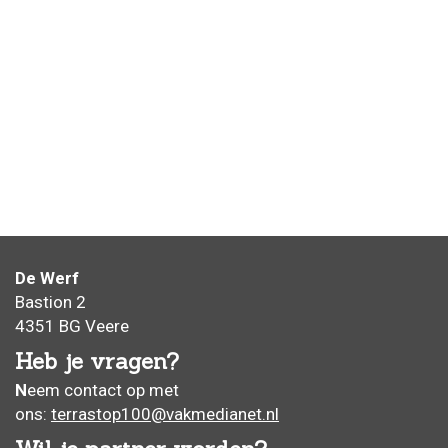
Locatie
De Werf
Bastion 2
4351 BG Veere
Heb je vragen?
N
eem contact op met
ons:
terrastop100@vakmedianet.nl