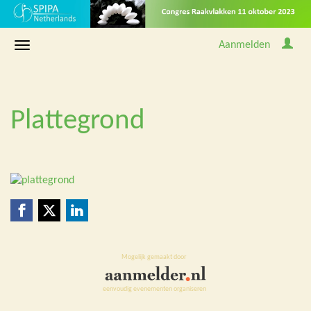
Aanmelden
Plattegrond
Mogelijk gemaakt door
eenvoudig evenementen organiseren