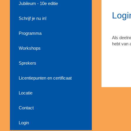
Jubileum - 10e editie
Logi
Schrijf je nu in!
Programma
Als deeln
hebt van 
Workshops
Sprekers
Licentiepunten en certificaat
Locatie
Contact
Login