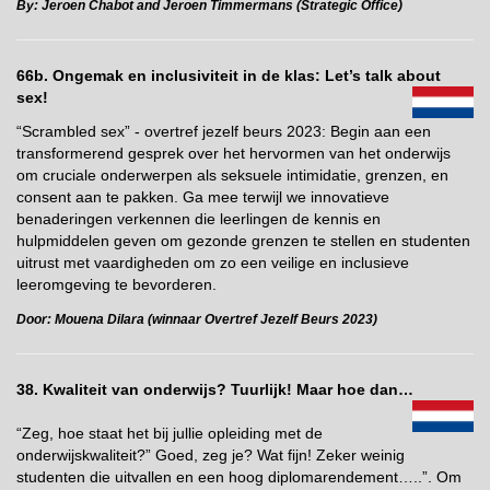
By: Jeroen Chabot and Jeroen Timmermans (Strategic Office)
66b. Ongemak en inclusiviteit in de klas: Let’s talk about
sex!
“Scrambled sex” - overtref jezelf beurs 2023: Begin aan een
transformerend gesprek over het hervormen van het onderwijs
om cruciale onderwerpen als seksuele intimidatie, grenzen, en
consent aan te pakken. Ga mee terwijl we innovatieve
benaderingen verkennen die leerlingen de kennis en
hulpmiddelen geven om gezonde grenzen te stellen en studenten
uitrust met vaardigheden om zo een veilige en inclusieve
leeromgeving te bevorderen.
Door: Mouena Dilara (winnaar Overtref Jezelf Beurs 2023)
38. Kwaliteit van onderwijs? Tuurlijk! Maar hoe dan…
“Zeg, hoe staat het bij jullie opleiding met de
onderwijskwaliteit?” Goed, zeg je? Wat fijn! Zeker weinig
studenten die uitvallen en een hoog diplomarendement…..”. Om