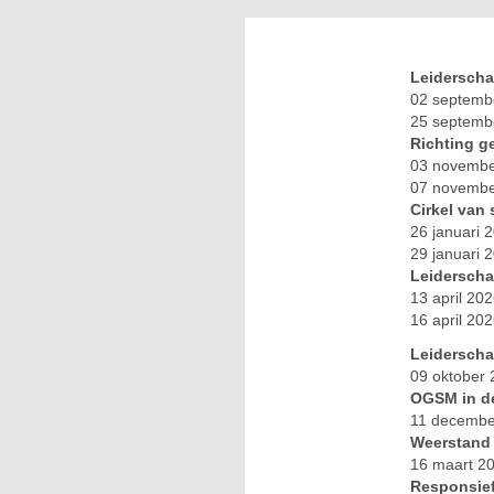
Leiderscha
02 septembe
25 septemb
Richting g
03 november
07 november
Cirkel van
26 januari 
29 januari 
Leiderscha
13 april 20
16 april 20
Leiderscha
09 oktober 
OGSM in de
11 december
Weerstand
16 maart 20
Responsief