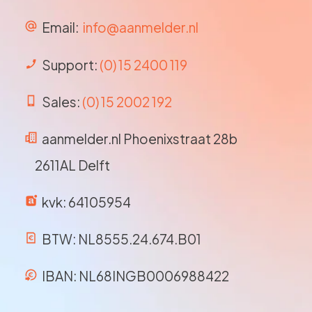
Email:
info@aanmelder.nl
Support:
(0) 15 2400 119
Sales:
(0) 15 2002 192
aanmelder.nl Phoenixstraat 28b
2611AL Delft
kvk: 64105954
BTW: NL8555.24.674.B01
IBAN: NL68INGB0006988422