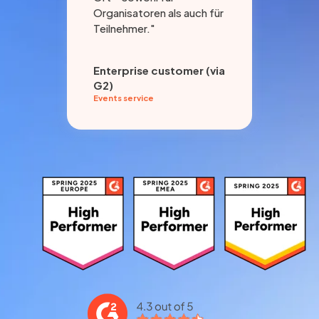
Organisatoren als auch für
Teilnehmer."
Enterprise customer (via
G2)
Eri
Events service
Pro