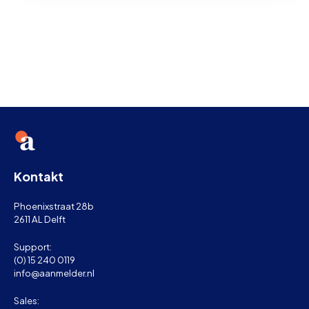
Kontakt
Phoenixstraat 28b
2611 AL Delft
Support:
(0) 15 240 0119
info@aanmelder.nl
Sales: