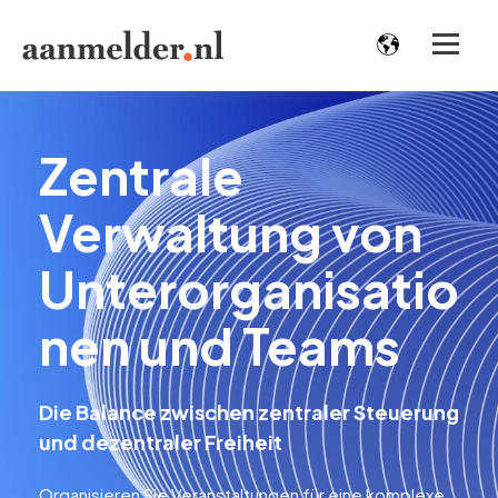
Zentrale
Verwaltung von
Unterorganisatio
nen und Teams
Die Balance zwischen zentraler Steuerung
und dezentraler Freiheit
Organisieren Sie Veranstaltungen für eine komplexe