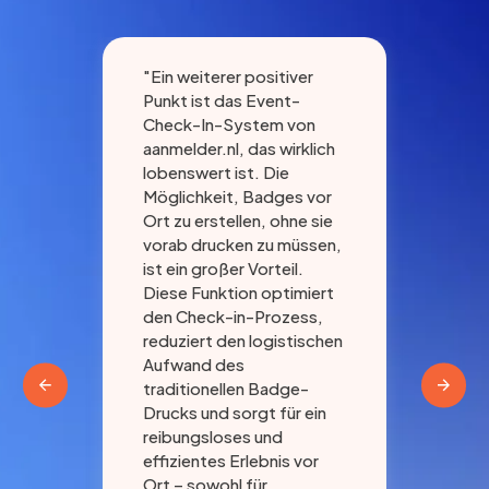
"Ein weiterer positiver
"Gu
Punkt ist das Event-
wäh
e
Check-In-System von
Die
aanmelder.nl, das wirklich
aan
ck)
lobenswert ist. Die
Pla
ei,
Möglichkeit, Badges vor
let
Ort zu erstellen, ohne sie
Anm
vorab drucken zu müssen,
wir
den
ist ein großer Vorteil.
Dan
en
Diese Funktion optimiert
die
den Check-in-Prozess,
Kon
reduziert den logistischen
Aufwand des
traditionellen Badge-
Drucks und sorgt für ein
reibungsloses und
effizientes Erlebnis vor
Ort – sowohl für