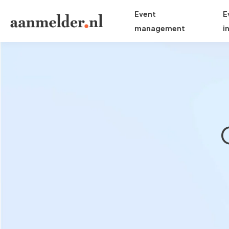
Event
E
management
i