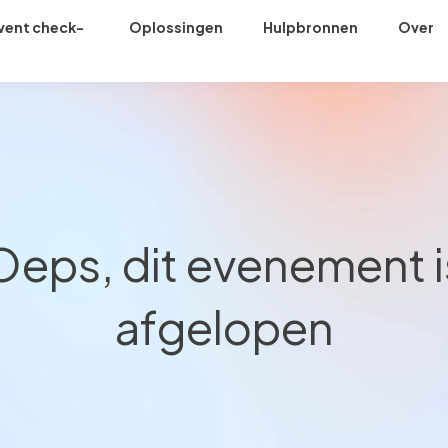
vent check-
Oplossingen
Hulpbronnen
Over
n
Oeps, dit evenement i
afgelopen