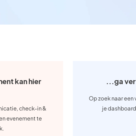
ent kan hier
...ga ve
Op zoek naar een 
icatie, check-in &
je dashboard
igen evenement te
k.