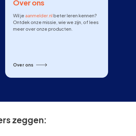
Over ons
Wil je
aanmelder.nl
beter leren kennen?
Ontdek onze missie, wie we zijn, of lees
meer over onze producten.
Over ons
kers zeggen: