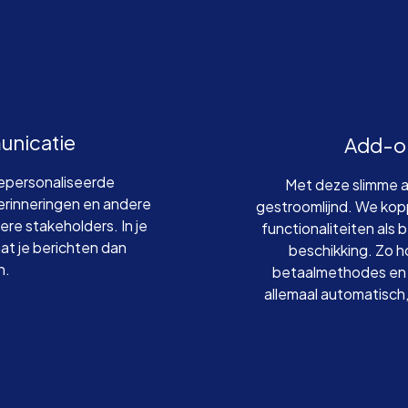
unicatie
Add-on
gepersonaliseerde
Met deze slimme a
herinneringen en andere
gestroomlijnd. We kop
re stakeholders. In je
functionaliteiten als 
aat je berichten dan
beschikking. Zo ho
n.
betaalmethodes en 
allemaal automatisch, 