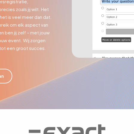
sregistratie,
ies zoals jij wilt. Het
het is veel meer dan dat.
reik om elk aspect van
 ben jij zelf – met jouw
ouw event. Wij zorgen
 tot een groot succes.
an