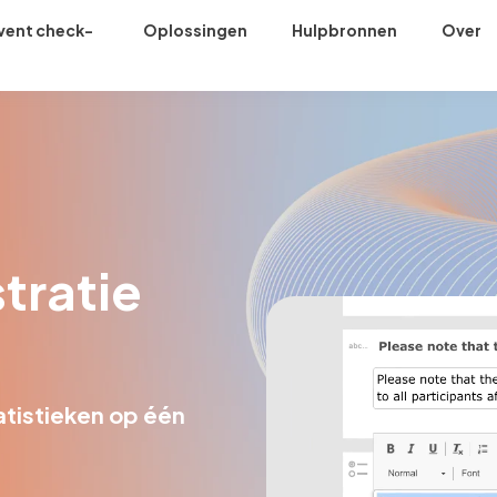
vent check-
Oplossingen
Hulpbronnen
Over
n
tratie
atistieken op één