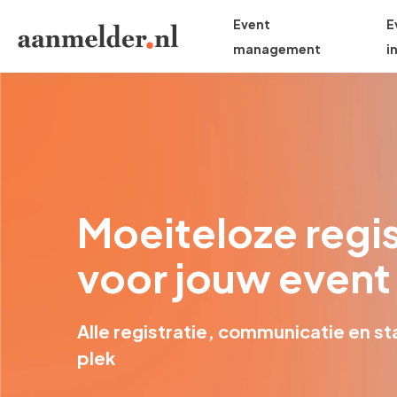
Event
E
management
i
Moeiteloze regis
voor jouw event
Alle registratie, communicatie en st
plek